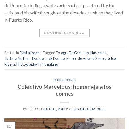
de Ponce, including a wide variety of art practiced by the
artist and his wife throughout the decades in which they lived
in Puerto Rico.
CONTINUE READING
→
Posted in
Exhibiciones
|
Tagged
Fotografía
,
Grabado
,
Illustration
,
Ilustración
,
Irene Delano
,
Jack Delano
,
Museo de Arte de Ponce
,
Nelson
Rivera
,
Photography
,
Printmaking
EXHIBICIONES
Colectivo Marvelous: homenaje a los
cómics
POSTED ON
JUNE 15, 2013
BY
LUIS JEFTÉ LACOURT
15