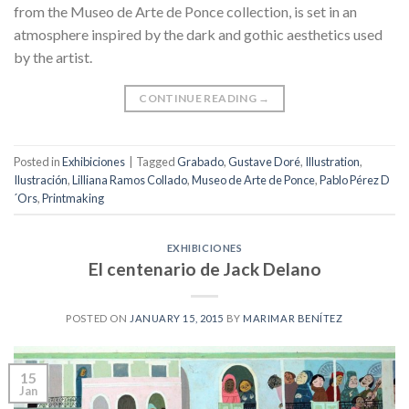
from the Museo de Arte de Ponce collection, is set in an
atmosphere inspired by the dark and gothic aesthetics used
by the artist.
CONTINUE READING
→
Posted in
Exhibiciones
|
Tagged
Grabado
,
Gustave Doré
,
Illustration
,
Ilustración
,
Lilliana Ramos Collado
,
Museo de Arte de Ponce
,
Pablo Pérez D
´Ors
,
Printmaking
EXHIBICIONES
El centenario de Jack Delano
POSTED ON
JANUARY 15, 2015
BY
MARIMAR BENÍTEZ
15
Jan