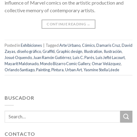
influence of Marvel comics on the artistic production and
collective memory of contemporary artists.
CONTINUE READING
→
Posted in
Exhibiciones
|
Tagged
Arte Urbano
,
Cómics
,
Damaris Cruz
,
David
Zayas
,
diseño gráfico
,
Graffiti
,
Graphic design
,
Illustration
,
Ilustración
,
Josué Oquendo
,
Juan Ramón Gutiérrez
,
Luis C. Parés
,
Luis Jefté Lacourt
,
Mayarit Maldonado
,
Mondo Bizarro Comic Gallery
,
Omar Velázquez
,
Orlando Santiago
,
Painting
,
Pintura
,
Urban Art
,
Yasmine Stella Léede
BUSCADOR
CONTACTO