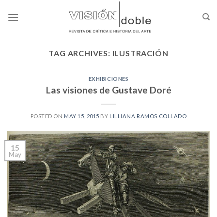
Skip
to
content
TAG ARCHIVES:
ILUSTRACIÓN
EXHIBICIONES
Las visiones de Gustave Doré
POSTED ON
MAY 15, 2015
BY
LILLIANA RAMOS COLLADO
15
May