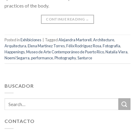
practices of the body.
CONTINUE READING
→
Posted in
Exhibiciones
|
Tagged
Alejandra Martorell
,
Architecture
,
Arquitectura
,
Elena Martínez Torres
,
Félix Rodríguez Rosa
,
Fotografía
,
Happenings
,
Museo de Arte Contemporáneo de Puerto Rico
,
Natalia Viera
,
Noemí Segarra
,
performance
,
Photography
,
Santurce
BUSCADOR
CONTACTO