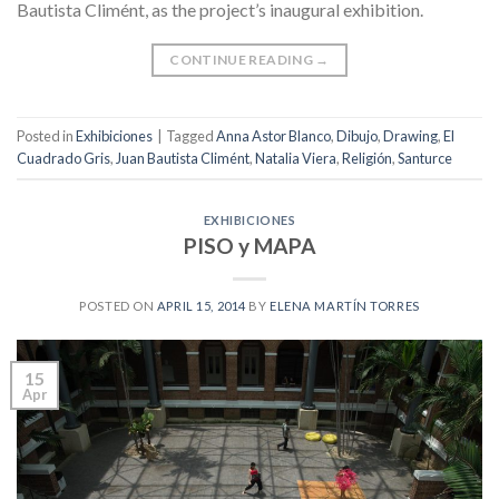
Bautista Climént, as the project’s inaugural exhibition.
CONTINUE READING
→
Posted in
Exhibiciones
|
Tagged
Anna Astor Blanco
,
Dibujo
,
Drawing
,
El
Cuadrado Gris
,
Juan Bautista Climént
,
Natalia Viera
,
Religión
,
Santurce
EXHIBICIONES
PISO y MAPA
POSTED ON
APRIL 15, 2014
BY
ELENA MARTÍN TORRES
15
Apr