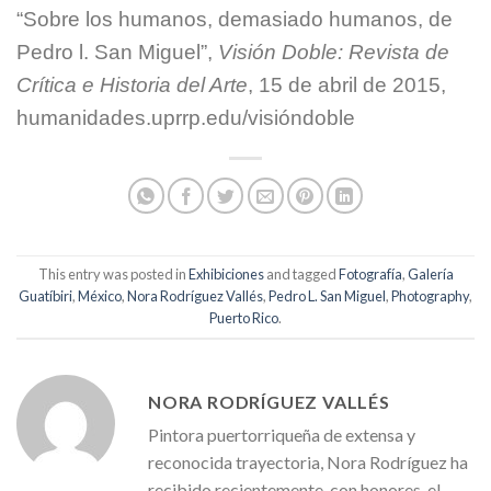
“Sobre los humanos, demasiado humanos, de
Pedro l. San Miguel”,
Visión Doble: Revista de
Crítica e Historia del Arte
, 15 de abril de 2015,
humanidades.uprrp.edu/visióndoble
This entry was posted in
Exhibiciones
and tagged
Fotografía
,
Galería
Guatíbiri
,
México
,
Nora Rodríguez Vallés
,
Pedro L. San Miguel
,
Photography
,
Puerto Rico
.
NORA RODRÍGUEZ VALLÉS
Pintora puertorriqueña de extensa y
reconocida trayectoria, Nora Rodríguez ha
recibido recientemente, con honores, el