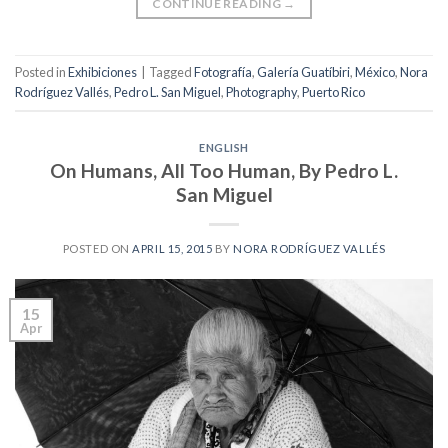
CONTINUE READING
→
Posted in
Exhibiciones
|
Tagged
Fotografía
,
Galería Guatíbiri
,
México
,
Nora
Rodríguez Vallés
,
Pedro L. San Miguel
,
Photography
,
Puerto Rico
ENGLISH
On Humans, All Too Human, By Pedro L.
San Miguel
POSTED ON
APRIL 15, 2015
BY
NORA RODRÍGUEZ VALLÉS
15
Apr