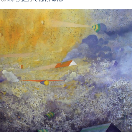
D ON
MAY 15, 2015
BY
CHERYL HARTUP