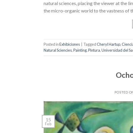
natural sciences, placing the viewer at the li
the micro-organic world to the vastness of 
Posted in
Exhibiciones
|
Tagged
Cheryl Hartup
,
Cienci
Natural Sciencies
,
Painting
,
Pintura
,
Universidad del Sa
Ocho
POSTED O
15
Feb