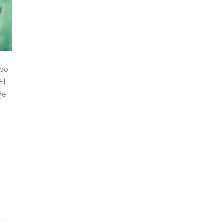
upo
El
de