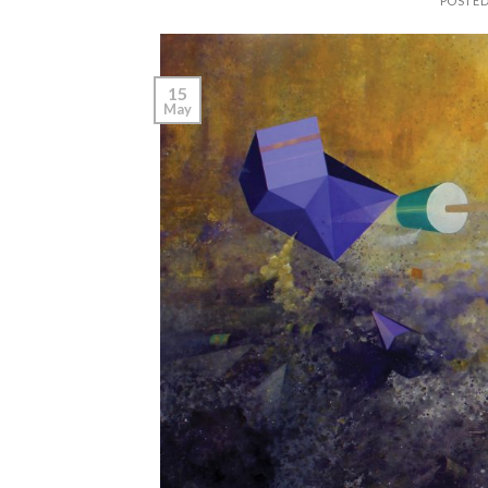
POSTE
15
May