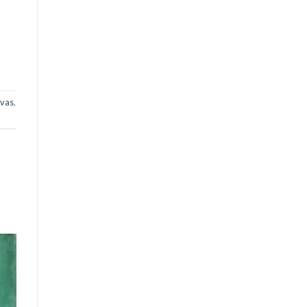
ivas
,