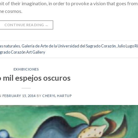
mit of their imagination, in order to provoke a vision that goes from
the cosmos.
CONTINUE READING
→
as naturales
,
Galería de Arte de la Universidad del Sagrado Corazón
,
Julio Lugo R
grado Corazón Art Gallery
EXHIBICIONES
 mil espejos oscuros
N
FEBRUARY 15, 2014
BY
CHERYL HARTUP