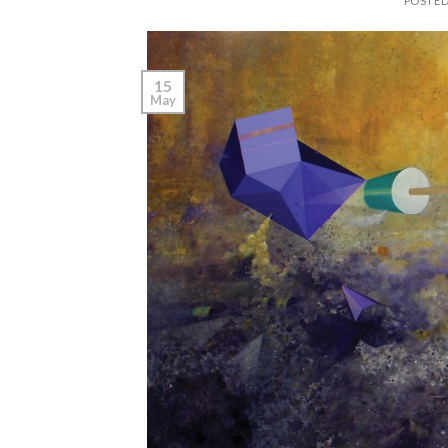
POSTE
15
May