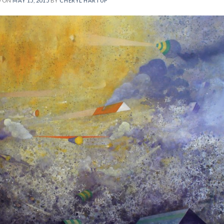
D ON
MAY 15, 2015
BY
CHERYL HARTUP