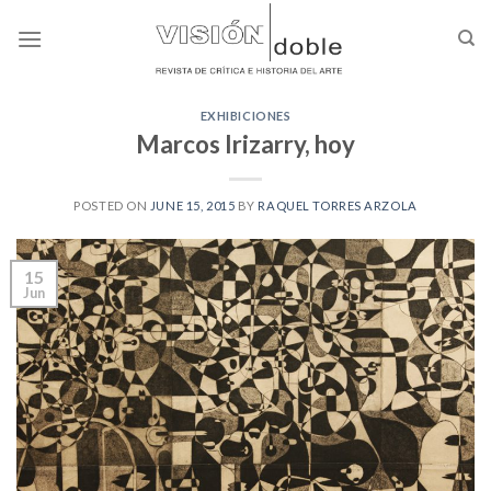
Skip
to
content
EXHIBICIONES
Marcos Irizarry, hoy
POSTED ON
JUNE 15, 2015
BY
RAQUEL TORRES ARZOLA
15
Jun