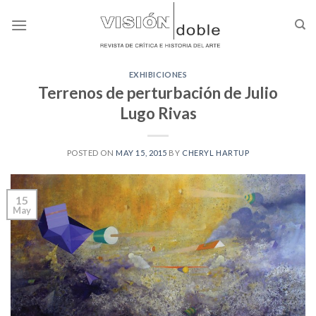
Skip
to
content
EXHIBICIONES
Terrenos de perturbación de Julio
Lugo Rivas
POSTED ON
MAY 15, 2015
BY
CHERYL HARTUP
15
May