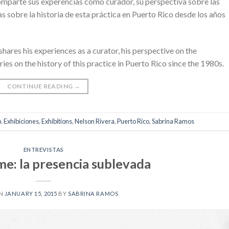
omparte sus experencias como curador, su perspectiva sobre las
s sobre la historia de esta práctica en Puerto Rico desde los años
hares his experiences as a curator, his perspective on the
ies on the history of this practice in Puerto Rico since the 1980s.
CONTINUE READING
→
p
,
Exhibiciones
,
Exhibitions
,
Nelson Rivera
,
Puerto Rico
,
Sabrina Ramos
ENTREVISTAS
me: la presencia sublevada
ON
JANUARY 15, 2015
BY
SABRINA RAMOS