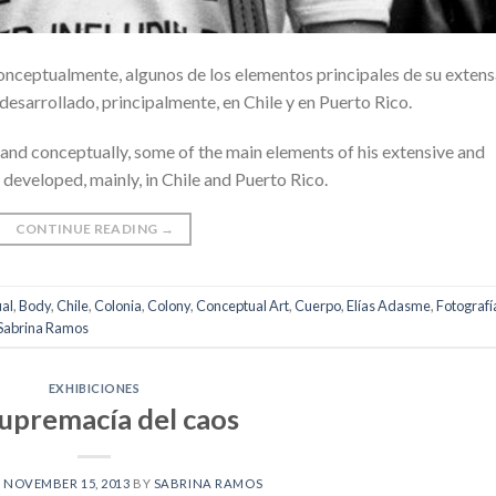
onceptualmente, algunos de los elementos principales de su extens
a desarrollado, principalmente, en Chile y en Puerto Rico.
 and conceptually, some of the main elements of his extensive and
 developed, mainly, in Chile and Puerto Rico.
CONTINUE READING
→
al
,
Body
,
Chile
,
Colonia
,
Colony
,
Conceptual Art
,
Cuerpo
,
Elías Adasme
,
Fotografí
Sabrina Ramos
EXHIBICIONES
supremacía del caos
N
NOVEMBER 15, 2013
BY
SABRINA RAMOS