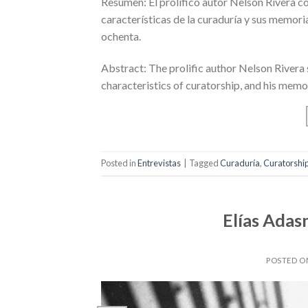
Resumen: El prolífico autor Nelson Rivera c
características de la curaduría y sus memoria
ochenta.
Abstract: The prolific author Nelson Rivera s
characteristics of curatorship, and his memor
Posted in
Entrevistas
|
Tagged
Curaduría
,
Curatorshi
Elías Adas
POSTED 