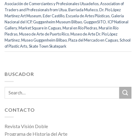
Asociación de Comerciantes y Profesionales Utuadeños
,
Association of
Traders and Professionals from Utua
,
Barriada Muñeco
,
Dr. Pío López
Martínez Art Museum
,
Eder Castillo
,
Escuela de Artes Plásticas
,
Galería
Nacional del ICP
,
Guggenheim Museum Bilbao
,
GuggenSITO
,
ICP National
Gallery
,
Market Square in Caguas
,
Mural en Río Piedras
,
Mural in Río
Piedras
,
Museo de Arte de Puerto Rico
,
Museo de Arte Dr. Pío López
Martínez
,
Museo Guggenheim Bilbao
,
Plaza del Mercado en Caguas
,
School
of Plastic Arts
,
Skate Town Skatepark
BUSCADOR
CONTACTO
Revista Visión Doble
Programa de Historia del Arte