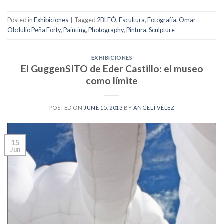
Posted in
Exhibiciones
|
Tagged
2BLEÓ
,
Escultura
,
Fotografía
,
Omar
Obdulio Peña Forty
,
Painting
,
Photography
,
Pintura
,
Sculpture
EXHIBICIONES
El GuggenSITO de Eder Castillo: el museo
como límite
POSTED ON
JUNE 15, 2013
BY
ANGELÍ VÉLEZ
15
Jun