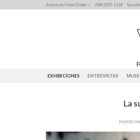
Skip
Acerca de Visión Doble
ISSN 2375-1118
Suscríb
to
content
EXHIBICIONES
ENTREVISTAS
MUSE
La s
POSTED O