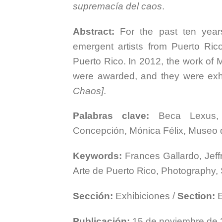
supremacía del caos
.
Abstract:
For the past ten years
emergent artists from Puerto Ri
Puerto Rico. In 2012, the work of
were awarded, and they were exh
Chaos]
.
Palabras clave:
Beca Lexus, Es
Concepción, Mónica Félix, Museo 
Keywords:
Frances Gallardo, Jef
Arte de Puerto Rico, Photography,
Sección:
Exhibiciones /
Section:
E
Publicación:
15 de noviembre de