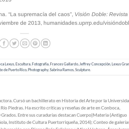
a. “La supremacía del caos”,
Visión Doble: Revista
oviembre de 2013, humanidades.uprrp.edu/visióndob
ca Lexus
,
Escultura
,
Fotografía
,
Frances Gallardo
,
Jeffrey Concepción
,
Lexus Gra
e de Puerto Rico
,
Photography
,
Sabrina Ramos
,
Sculpture
.
uctora. Cursó un bachillerato en Historia del Arte por la Universid
 Río Piedras. Ha escrito críticas y reseñas de arte en Conboca,
0 Grados. Entre sus curadurías destacan Cuerpo|Materia (Antiguo
ola, Instituto de Cultura Puertorriqueña, 2014); Conteo de galería