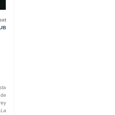
ext
UB
sta
 de
rey
a
La