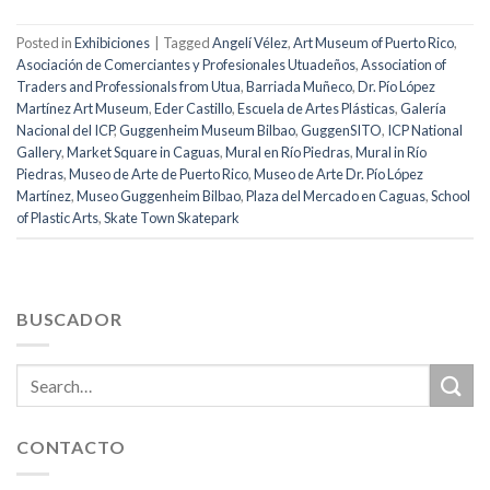
Posted in
Exhibiciones
|
Tagged
Angelí Vélez
,
Art Museum of Puerto Rico
,
Asociación de Comerciantes y Profesionales Utuadeños
,
Association of
Traders and Professionals from Utua
,
Barriada Muñeco
,
Dr. Pío López
Martínez Art Museum
,
Eder Castillo
,
Escuela de Artes Plásticas
,
Galería
Nacional del ICP
,
Guggenheim Museum Bilbao
,
GuggenSITO
,
ICP National
Gallery
,
Market Square in Caguas
,
Mural en Río Piedras
,
Mural in Río
Piedras
,
Museo de Arte de Puerto Rico
,
Museo de Arte Dr. Pío López
Martínez
,
Museo Guggenheim Bilbao
,
Plaza del Mercado en Caguas
,
School
of Plastic Arts
,
Skate Town Skatepark
BUSCADOR
CONTACTO