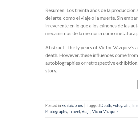
Resumen: Los treinta años de la producción a
del arte, como el viaje o la muerte. Sin emba
irreverente en lo que a los cánones de las au
mecanismos de la memoria como metáfora par
Abstract: Thirty years of Víctor Vázquez’s art
death. However, these influences come from 
autobiographies or retrospective exhibitio
story.
Posted in
Exhibiciones
|
Tagged
Death
,
Fotografía
,
Ins
Photography
,
Travel
,
Viaje
,
Víctor Vázquez