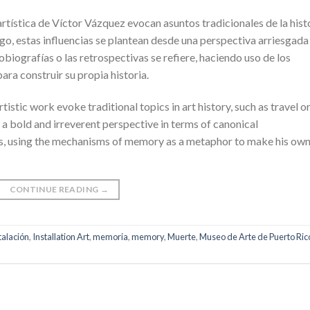
rtística de Víctor Vázquez evocan asuntos tradicionales de la hist
rgo, estas influencias se plantean desde una perspectiva arriesgada
tobiografías o las retrospectivas se refiere, haciendo uso de los
a construir su propia historia.
istic work evoke traditional topics in art history, such as travel o
a bold and irreverent perspective in terms of canonical
ns, using the mechanisms of memory as a metaphor to make his ow
CONTINUE READING
→
talación
,
Installation Art
,
memoria
,
memory
,
Muerte
,
Museo de Arte de Puerto Ric