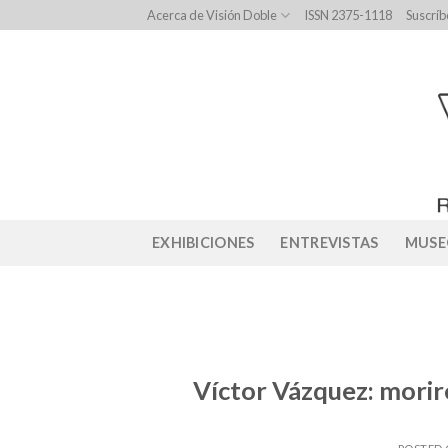
Skip
Acerca de Visión Doble
ISSN 2375-1118
Suscríb
to
content
EXHIBICIONES
ENTREVISTAS
MUSE
Víctor Vázquez: mori