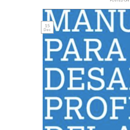
POSTED O
15
Dec