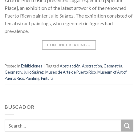
Arte de Puerto Rico presented Lugar específico [Specific
Place], an exhibition of the latest artwork of the renowned
Puerto Rican painter Julio Suárez. The exhibition consisted of
ten abstract paintings, where geometric figures had
prevalence.
CONTINUE READING
→
Posted in
Exhibiciones
|
Tagged
Abstracción
,
Abstraction
,
Geometría
,
Geometry
,
Julio Suárez
,
Museo de Arte de Puerto Rico
,
Museum of Art of
Puerto Rico
,
Painting
,
Pintura
BUSCADOR