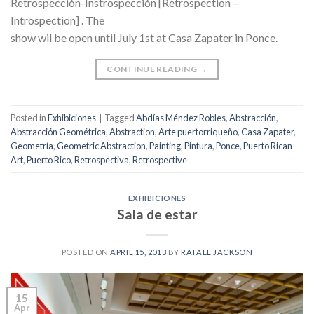
Retrospección-Instrospección [Retrospection –
Introspection] . The
show wil be open until July 1st at Casa Zapater in Ponce.
CONTINUE READING
→
Posted in
Exhibiciones
|
Tagged
Abdías Méndez Robles
,
Abstracción
,
Abstracción Geométrica
,
Abstraction
,
Arte puertorriqueño
,
Casa Zapater
,
Geometría
,
Geometric Abstraction
,
Painting
,
Pintura
,
Ponce
,
Puerto Rican
Art
,
Puerto Rico
,
Retrospectiva
,
Retrospective
EXHIBICIONES
Sala de estar
POSTED ON
APRIL 15, 2013
BY
RAFAEL JACKSON
15
Apr