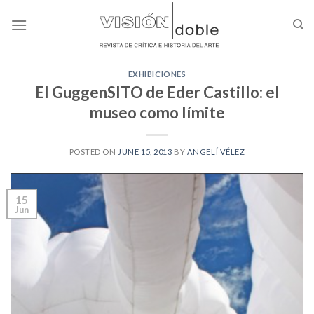
Skip
to
content
EXHIBICIONES
El GuggenSITO de Eder Castillo: el
museo como límite
POSTED ON
JUNE 15, 2013
BY
ANGELÍ VÉLEZ
15
Jun