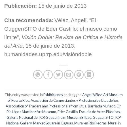
Publicación:
15 de junio de 2013
Cita recomendada:
Vélez, Angelí. “El
GuggenSITO de Eder Castillo: el museo como
límite”,
Visión Doble: Revista de Crítica e Historia
del Arte
, 15 de junio de 2013,
humanidades.uprrp.edu/visióndoble
This entry was posted in
Exhibiciones
and tagged
Angelí Vélez
,
Art Museum
of Puerto Rico
,
Asociación de Comerciantes y Profesionales Utuadeños
,
Association of Traders and Professionals from Utua
,
Barriada Muñeco
,
Dr.
Pío López Martínez Art Museum
,
Eder Castillo
,
Escuela de Artes Plásticas
,
Galería Nacional del ICP
,
Guggenheim Museum Bilbao
,
GuggenSITO
,
ICP
National Gallery
,
Market Square in Caguas
,
Mural en Río Piedras
,
Mural in