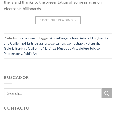
the Island thanks to the presentation of some images on
electronic billboards.
CONTINUE READING
→
Posted in
Exhibiciones
|
Tagged
Abdiel Segarra Ríos
,
Arte público
,
Bertita
and Guillermo Martínez Gallery
,
Certamen
,
Competition
,
Fotografía
,
Galería Bertita y Guillermo Martínez
,
Museo de Arte de Puerto Rico
,
Photography
,
Public Art
BUSCADOR
CONTACTO