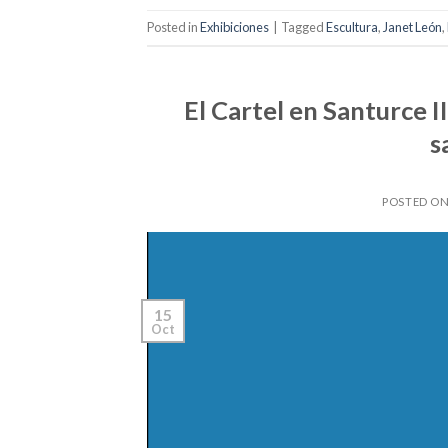
Posted in
Exhibiciones
|
Tagged
Escultura
,
Janet León
,
El Cartel en Santurce I
s
POSTED O
15
Oct