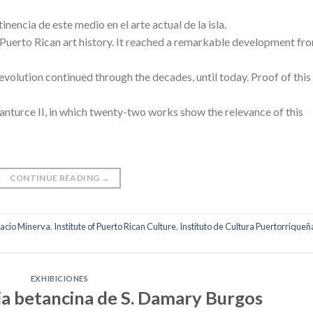
nencia de este medio en el arte actual de la isla.
n Puerto Rican art history. It reached a remarkable development fr
olution continued through the decades, until today. Proof of this 
Santurce II, in which twenty-two works show the relevance of this
CONTINUE READING
→
acio Minerva
,
Institute of Puerto Rican Culture
,
Instituto de Cultura Puertorriqueñ
EXHIBICIONES
ia betancina de S. Damary Burgos