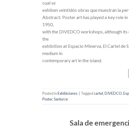
cual se
exhiben veintidós obras que muestran la perti
Abstract: Poster art has played a key role i
1950,
with the DIVEDCO workshops, although its ev
the
exhibition at Espacio Minerva, El Cartel de 
medium in
contemporary art in the island.
Posted in
Exhibiciones
|
Tagged
cartel
,
DIVEDCO
,
Esp
Poster
,
Santurce
Sala de emergenc