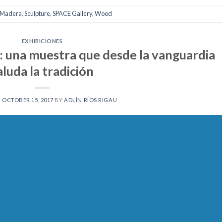
Madera
,
Sculpture
,
SPACE Gallery
,
Wood
EXHIBICIONES
I: una muestra que desde la vanguardia
aluda la tradición
N
OCTOBER 15, 2017
BY
ADLÍN RÍOS RIGAU