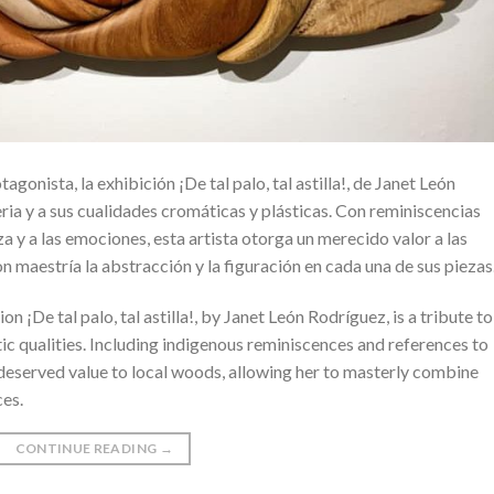
nista, la exhibición ¡De tal palo, tal astilla!, de Janet León
ia y a sus cualidades cromáticas y plásticas. Con reminiscencias
za y a las emociones, esta artista otorga un merecido valor a las
n maestría la abstracción y la figuración en cada una de sus piezas
n ¡De tal palo, tal astilla!, by Janet León Rodríguez, is a tribute to
stic qualities. Including indigenous reminiscences and references to
l-deserved value to local woods, allowing her to masterly combine
ces.
CONTINUE READING
→