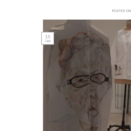
POSTED O
15
Jan