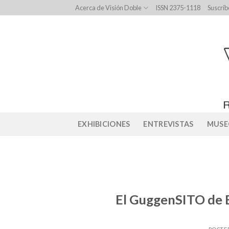
Skip
Acerca de Visión Doble
ISSN 2375-1118
Suscríb
to
content
EXHIBICIONES
ENTREVISTAS
MUSE
El GuggenSITO de E