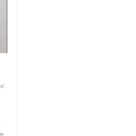
e”,
es