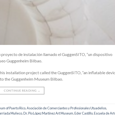
su proyecto de instalación llamado el GuggenSITO, “un dispositivo
useo Guggenheim Bilbao.
his installation project called the GuggenSITO, “an inflatable devic
e to the Guggenheim Museum Bilbao.
CONTINUE READING
→
um of Puerto Rico
,
Asociación de Comerciantes y Profesionales Utuadeños
,
arriada Muñeco
,
Dr. Pío López Martínez Art Museum
,
Eder Castillo
,
Escuela de Art