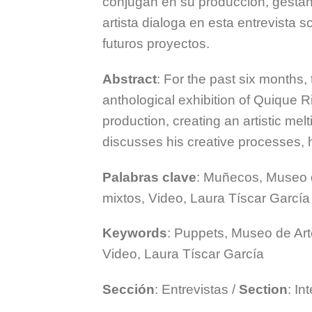
conjugan en su producción, gestand
artista dialoga en esta entrevista 
futuros proyectos.
Abstract
: For the past six months
anthological exhibition of Quique R
production, creating an artistic melt
discusses his creative processes, h
Palabras clave
: Muñecos, Museo d
mixtos, Video, Laura Tíscar García
Keywords
: Puppets, Museo de Art
Video, Laura Tíscar García
Sección
: Entrevistas /
Section
: In