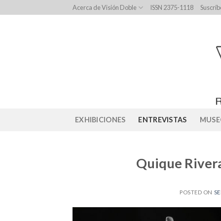
Skip
Acerca de Visión Doble
ISSN 2375-1118
Suscríb
to
content
EXHIBICIONES
ENTREVISTAS
MUSE
Quique River
POSTED ON
SE