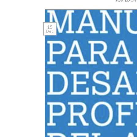
POSTED O
15
Dec