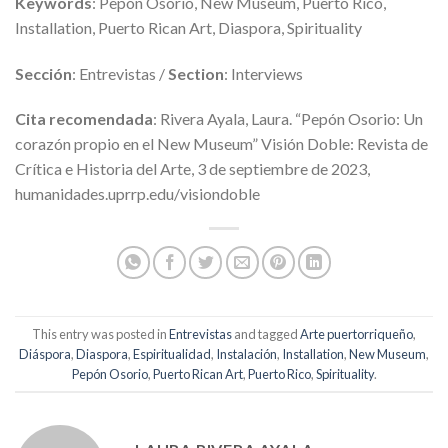
Keywords
: Pepón Osorio, New Museum, Puerto Rico,
Installation, Puerto Rican Art, Diaspora, Spirituality
Sección
: Entrevistas /
Section
: Interviews
Cita recomendada
: Rivera Ayala, Laura. “Pepón Osorio: Un
corazón propio en el New Museum” Visión Doble: Revista de
Crítica e Historia del Arte, 3 de septiembre de 2023,
humanidades.uprrp.edu/visiondoble
This entry was posted in
Entrevistas
and tagged
Arte puertorriqueño
,
Diáspora
,
Diaspora
,
Espiritualidad
,
Instalación
,
Installation
,
New Museum
,
Pepón Osorio
,
Puerto Rican Art
,
Puerto Rico
,
Spirituality
.