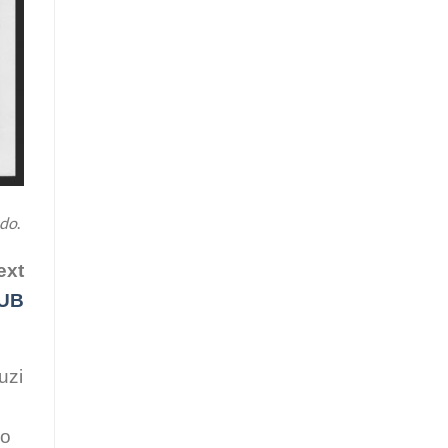
do
.
ext
UB
uzi
co