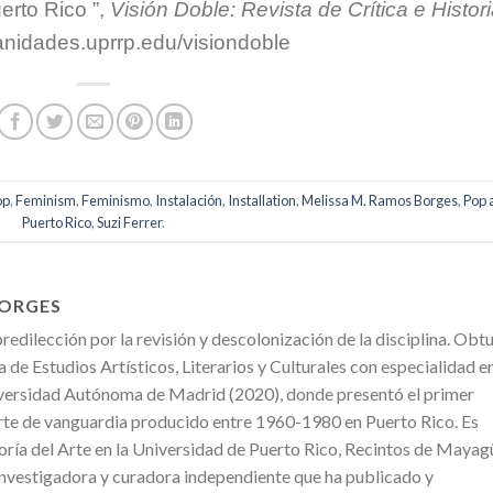
erto Rico ”,
Visión Doble: Revista de Crítica e Histor
anidades.uprrp.edu/visiondoble
op
,
Feminism
,
Feminismo
,
Instalación
,
Installation
,
Melissa M. Ramos Borges
,
Pop 
Puerto Rico
,
Suzi Ferrer
.
BORGES
redilección por la revisión y descolonización de la disciplina. Obt
de Estudios Artísticos, Literarios y Culturales con especialidad e
niversidad Autónoma de Madrid (2020), donde presentó el primer
rte de vanguardia producido entre 1960-1980 en Puerto Rico. Es
oría del Arte en la Universidad de Puerto Rico, Recintos de Maya
investigadora y curadora independiente que ha publicado y