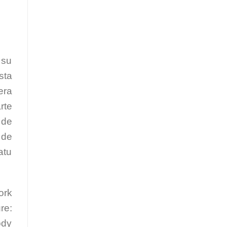
 su
sta
era
rte
 de
 de
atu
ork
re:
ody