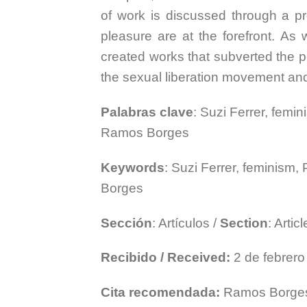
of work is discussed through a pr
pleasure are at the forefront. As 
created works that subverted the po
the sexual liberation movement an
Palabras clave
: Suzi Ferrer, femi
Ramos Borges
Keywords
: Suzi Ferrer, feminism,
Borges
Sección
: Artículos /
Section
: Artic
Recibido / Received:
2 de febrer
Cita recomendada:
Ramos Borges,