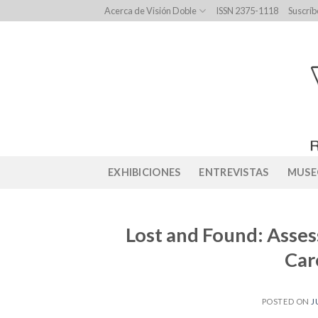
Skip
Acerca de Visión Doble
ISSN 2375-1118
Suscríb
to
content
EXHIBICIONES
ENTREVISTAS
MUSE
Lost and Found: Asses
Car
POSTED ON
J