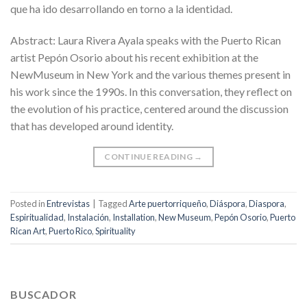
que ha ido desarrollando en torno a la identidad.
Abstract: Laura Rivera Ayala speaks with the Puerto Rican
artist Pepón Osorio about his recent exhibition at the
NewMuseum in New York and the various themes present in
his work since the 1990s. In this conversation, they reflect on
the evolution of his practice, centered around the discussion
that has developed around identity.
CONTINUE READING
→
Posted in
Entrevistas
|
Tagged
Arte puertorriqueño
,
Diáspora
,
Diaspora
,
Espiritualidad
,
Instalación
,
Installation
,
New Museum
,
Pepón Osorio
,
Puerto
Rican Art
,
Puerto Rico
,
Spirituality
BUSCADOR