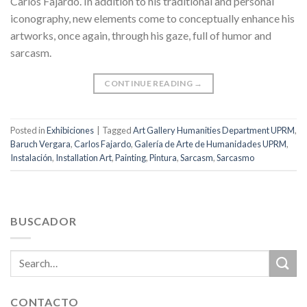
Carlos Fajardo. In addition to his traditional and personal
iconography, new elements come to conceptually enhance his
artworks, once again, through his gaze, full of humor and
sarcasm.
CONTINUE READING
→
Posted in
Exhibiciones
|
Tagged
Art Gallery Humanities Department UPRM
,
Baruch Vergara
,
Carlos Fajardo
,
Galería de Arte de Humanidades UPRM
,
Instalación
,
Installation Art
,
Painting
,
Pintura
,
Sarcasm
,
Sarcasmo
BUSCADOR
CONTACTO