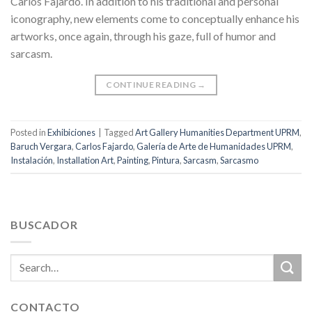
Carlos Fajardo. In addition to his traditional and personal
iconography, new elements come to conceptually enhance his
artworks, once again, through his gaze, full of humor and
sarcasm.
CONTINUE READING
→
Posted in
Exhibiciones
|
Tagged
Art Gallery Humanities Department UPRM
,
Baruch Vergara
,
Carlos Fajardo
,
Galería de Arte de Humanidades UPRM
,
Instalación
,
Installation Art
,
Painting
,
Pintura
,
Sarcasm
,
Sarcasmo
BUSCADOR
CONTACTO