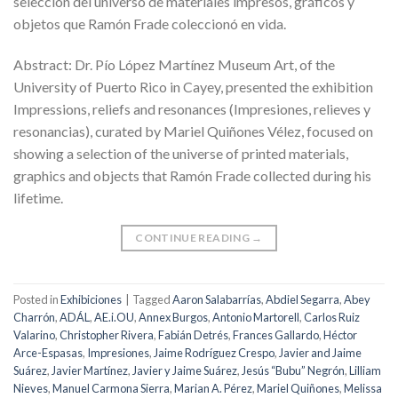
selección del universo de materiales impresos, gráficos y
objetos que Ramón Frade coleccionó en vida.
Abstract: Dr. Pío López Martínez Museum Art, of the
University of Puerto Rico in Cayey, presented the exhibition
Impressions, reliefs and resonances (Impresiones, relieves y
resonancias), curated by Mariel Quiñones Vélez, focused on
showing a selection of the universe of printed materials,
graphics and objects that Ramón Frade collected during his
lifetime.
CONTINUE READING
→
Posted in
Exhibiciones
|
Tagged
Aaron Salabarrías
,
Abdiel Segarra
,
Abey
Charrón
,
ADÁL
,
AE.i.OU
,
Annex Burgos
,
Antonio Martorell
,
Carlos Ruiz
Valarino
,
Christopher Rivera
,
Fabián Detrés
,
Frances Gallardo
,
Héctor
Arce-Espasas
,
Impresiones
,
Jaime Rodríguez Crespo
,
Javier and Jaime
Suárez
,
Javier Martínez
,
Javier y Jaime Suárez
,
Jesús “Bubu” Negrón
,
Lilliam
Nieves
,
Manuel Carmona Sierra
,
Marian A. Pérez
,
Mariel Quiñones
,
Melissa