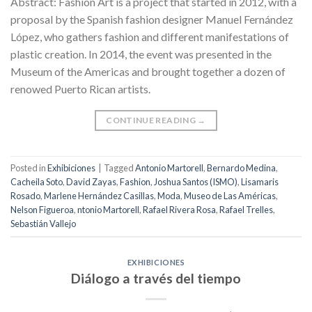
Abstract: Fashion Art is a project that started in 2012, with a
proposal by the Spanish fashion designer Manuel Fernández
López, who gathers fashion and different manifestations of
plastic creation. In 2014, the event was presented in the
Museum of the Americas and brought together a dozen of
renowed Puerto Rican artists.
CONTINUE READING
→
Posted in
Exhibiciones
|
Tagged
Antonio Martorell
,
Bernardo Medina
,
Cacheila Soto
,
David Zayas
,
Fashion
,
Joshua Santos (ISMO)
,
Lisamaris
Rosado
,
Marlene Hernández Casillas
,
Moda
,
Museo de Las Américas
,
Nelson Figueroa
,
ntonio Martorell
,
Rafael Rivera Rosa
,
Rafael Trelles
,
Sebastián Vallejo
EXHIBICIONES
Diálogo a través del tiempo