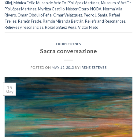
Xiloj
,
Mónica Félix
,
Museo de Arte Dr. Pío López Martínez
,
Museum of Art Dr.
Pío López Martínez
,
Myritza Castillo
,
Néstor Otero
,
NOBA
,
Norma Vila
Rivero
,
Omar Obdulio Peña
,
Omar Velázquez
,
Pedro J. Santa
,
Rafael
Trelles
,
Ramón Frade
,
Ramón Miranda Beltrán
,
Reliefs and Resonances
,
Relieves y resonancias
,
Rogelio Báez Vega
,
Víctor Nieto
EXHIBICIONES
Sacra conversazione
POSTED ON
MAY 15, 2013
BY
IRENE ESTEVES
15
May