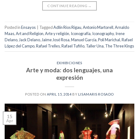
CONTINUE READING
→
Posted in
Ensayos
|
Tagged
Adlín Rios Rigau
,
Antonio Martorell
,
Arnaldo
Maas
,
Art and Religion
,
Arte y religión
,
Iconografía
,
Iconography
,
Irene
Delano
,
Jack Delano
,
Jaime José Rosa
,
Manuel García
,
Poli Marichal
,
Rafael
López del Campo
,
Rafael Trelles
,
Rafael Tufiño
,
Taller Una
,
The Three Kings
EXHIBICIONES
Arte y moda: dos lenguajes, una
expresión
POSTED ON
APRIL 15, 2014
BY
LISAMARIS ROSADO
15
Apr