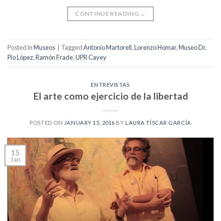
CONTINUE READING
→
Posted in
Museos
|
Tagged
Antonio Martorell
,
Lorenzo Homar
,
Museo Dr.
Pío López
,
Ramón Frade
,
UPR Cayey
ENTREVISTAS
El arte como ejercicio de la libertad
POSTED ON
JANUARY 15, 2016
BY
LAURA TÍSCAR GARCÍA
15
Jan