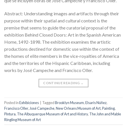
que se incluyen obras de José Campeche y Francisco Oller.
Abstract: Understanding images and artifacts through their
purpose within their spatial and cultural context is the
premise that seems to guide the curatorial proposal of the
exhibition Behind Closed Doors: Art in the Spanish American
Home, 1492-1898. The exhibition examines the artistic
productions destined for domestic use within the context of
the homes of elite members in the vice-royalties of America
and the territories of the Hispanic Caribbean, including
works by José Campeche and Francisco Oller.
CONTINUE READING
→
Posted in
Exhibiciones
|
Tagged
Brooklyn Museum
,
Elsaris Núñez
,
Francisco Oller
,
José Campeche
,
New Orleans Museum of Art
,
Painting
,
Pintura
,
The Albuquerque Museum of Art and History
,
The John and Mable
Ringling Museum of Art