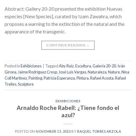
Abstract: Gallery 20-20 presented the exhibition Nuevas
especies [New Species], curated by Izam Zawahra, which
proposes a warning to the extinction of the natural and the
appearance of the transgenic.
CONTINUE READING
→
Posted in
Exhibiciones
|
Tagged
Aby Ruiz
,
Escultura
,
Galería 20-20
,
Iván
Girona
,
Jaime Rodríguez Cresp
,
José Luis Vargas
,
Naturaleza
,
Nature
,
Nina
Coll Martinez
,
Painting
,
Patricia Esperanza
,
Pintura
,
Rafael Acosta
,
Rafael
Trelles
,
Sculpture
EXHIBICIONES
Arnaldo Roche Rabell: ¿Tiene fondo el
azul?
POSTED ON
NOVEMBER 15, 2013
BY
RAQUEL TORRES ARZOLA