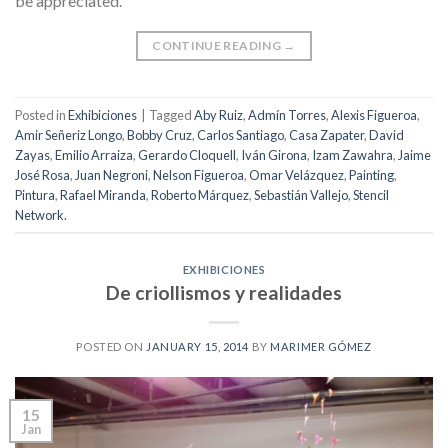
be appreciated.
CONTINUE READING
→
Posted in
Exhibiciones
|
Tagged
Aby Ruiz
,
Admín Torres
,
Alexis Figueroa
,
Amir Señeriz Longo
,
Bobby Cruz
,
Carlos Santiago
,
Casa Zapater
,
David
Zayas
,
Emilio Arraiza
,
Gerardo Cloquell
,
Iván Girona
,
Izam Zawahra
,
Jaime
José Rosa
,
Juan Negroni
,
Nelson Figueroa
,
Omar Velázquez
,
Painting
,
Pintura
,
Rafael Miranda
,
Roberto Márquez
,
Sebastián Vallejo
,
Stencil
Network.
EXHIBICIONES
De criollismos y realidades
POSTED ON
JANUARY 15, 2014
BY
MARIMER GÓMEZ
15
Jan