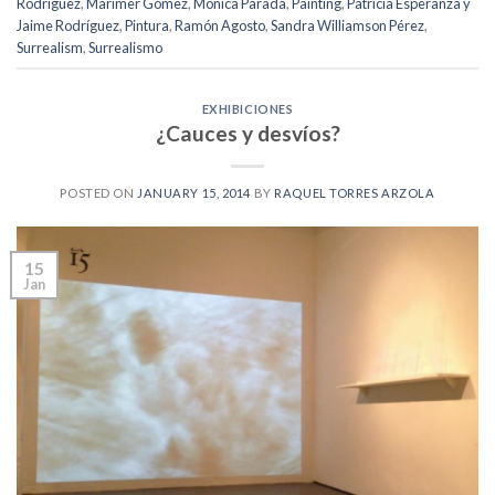
Rodríguez
,
Marimer Gómez
,
Mónica Parada
,
Painting
,
Patricia Esperanza y
Jaime Rodríguez
,
Pintura
,
Ramón Agosto
,
Sandra Williamson Pérez
,
Surrealism
,
Surrealismo
EXHIBICIONES
¿Cauces y desvíos?
POSTED ON
JANUARY 15, 2014
BY
RAQUEL TORRES ARZOLA
15
Jan