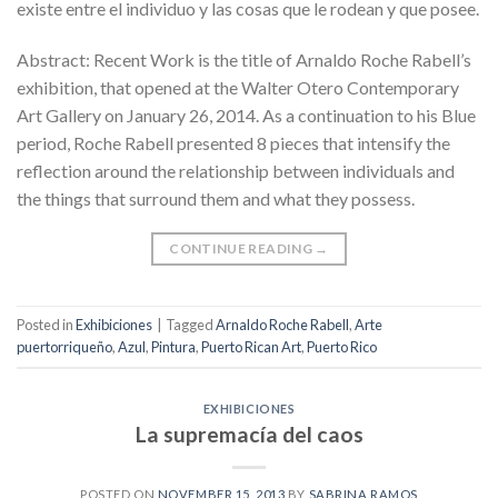
existe entre el individuo y las cosas que le rodean y que posee.
Abstract: Recent Work is the title of Arnaldo Roche Rabell’s
exhibition, that opened at the Walter Otero Contemporary
Art Gallery on January 26, 2014. As a continuation to his Blue
period, Roche Rabell presented 8 pieces that intensify the
reflection around the relationship between individuals and
the things that surround them and what they possess.
CONTINUE READING
→
Posted in
Exhibiciones
|
Tagged
Arnaldo Roche Rabell
,
Arte
puertorriqueño
,
Azul
,
Pintura
,
Puerto Rican Art
,
Puerto Rico
EXHIBICIONES
La supremacía del caos
POSTED ON
NOVEMBER 15, 2013
BY
SABRINA RAMOS