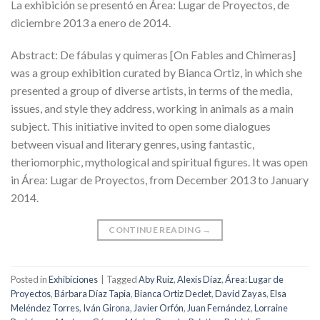
La exhibición se presentó en Área: Lugar de Proyectos, de
diciembre 2013 a enero de 2014.
Abstract: De fábulas y quimeras [On Fables and Chimeras]
was a group exhibition curated by Bianca Ortiz, in which she
presented a group of diverse artists, in terms of the media,
issues, and style they address, working in animals as a main
subject. This initiative invited to open some dialogues
between visual and literary genres, using fantastic,
theriomorphic, mythological and spiritual figures. It was open
in Área: Lugar de Proyectos, from December 2013 to January
2014.
CONTINUE READING
→
Posted in
Exhibiciones
|
Tagged
Aby Ruiz
,
Alexis Díaz
,
Área: Lugar de
Proyectos
,
Bárbara Díaz Tapia
,
Bianca Ortiz Declet
,
David Zayas
,
Elsa
Meléndez Torres
,
Iván Girona
,
Javier Orfón
,
Juan Fernández
,
Lorraine