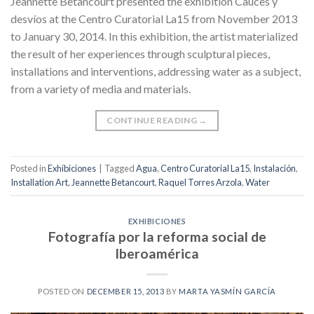
Jeannette Betancourt presented the exhibition Cauces y
desvíos at the Centro Curatorial La15 from November 2013
to January 30, 2014. In this exhibition, the artist materialized
the result of her experiences through sculptural pieces,
installations and interventions, addressing water as a subject,
from a variety of media and materials.
CONTINUE READING
→
Posted in
Exhibiciones
|
Tagged
Agua
,
Centro Curatorial La15
,
Instalación
,
Installation Art
,
Jeannette Betancourt
,
Raquel Torres Arzola
,
Water
EXHIBICIONES
Fotografía por la reforma social de
Iberoamérica
POSTED ON
DECEMBER 15, 2013
BY
MARTA YASMÍN GARCÍA