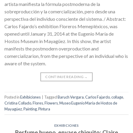
artista manifiesta la fórmula postmoderna de la
sobreproducción y la comercialización, pero desde una
perspectiva del individuo consciente del sistema. / Abstract:
Carlos Fajardo’s exhibition Floreros Memepléxicos, was
opened until January 31, 2014 at the Eugenio María de
Hostos Museum in Mayagüez. In this show, the artist
manifests the postmodern overproduction and
comercializarion, from the perspective of an individual who is
aware of the system.
CONTINUE READING
→
Posted in
Exhibiciones
|
Tagged
Baruch Vergara
,
Carlos Fajardo
,
collage
,
Cristina Collado
,
Flores
,
Flowers
,
Museo Eugenio María de Hostos de
Mayagüez
,
Painting
,
Pintura
EXHIBICIONES
Perfume bueno, envase chiquito: Claire