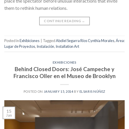
place the spectator before unusual interactions that invite
them to rethink human relations.
CONTINUE READING
→
Posted in
Exhibiciones
|
Tagged
Abdiel Segarra Ríos Cynthia Morales
,
Área:
Lugar de Proyectos
,
Instalación
,
Installation Art
EXHIBICIONES
Behind Closed Doors: José Campeche y
Francisco Oller en el Museo de Brooklyn
POSTED ON
JANUARY 15, 2014
BY
ELSARIS NÚÑEZ
15
Jan