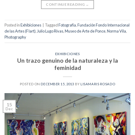
CONTINUE READING
→
Posted in
Exhibiciones
|
Tagged
Fotografía
,
Fundación Fondo Internacional
de las Artes (FIart)
,
Julio Lugo Rivas
,
Museo de Arte de Ponce
,
Norma Vila
,
Photography
EXHIBICIONES
Un trazo genuino de la naturaleza y la
feminidad
POSTED ON
DECEMBER 15, 2013
BY
LISAMARIS ROSADO
15
Dec