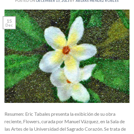
POSTED ON
DECEMBER 15, 2013
BY
ABDÍAS MÉNDEZ ROBLES
15
Dec
Resumen: Eric Tabales presenta la exibición de su obra
reciente, Flowers, curada por Manuel Vázquez, en la Sala de
las Artes de la Universidad del Sagrado Corazón. Se trata de