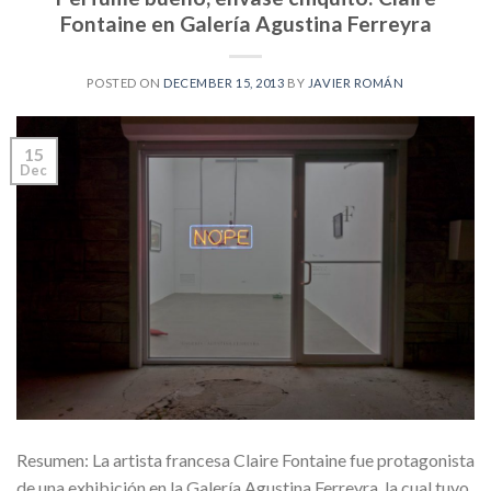
Fontaine en Galería Agustina Ferreyra
POSTED ON
DECEMBER 15, 2013
BY
JAVIER ROMÁN
15
Dec
Resumen: La artista francesa Claire Fontaine fue protagonista
de una exhibición en la Galería Agustina Ferreyra, la cual tuvo