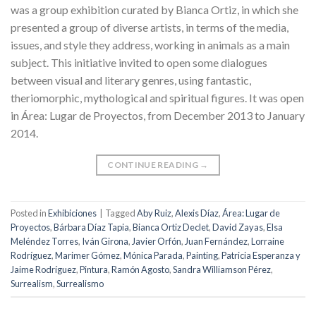
was a group exhibition curated by Bianca Ortiz, in which she
presented a group of diverse artists, in terms of the media,
issues, and style they address, working in animals as a main
subject. This initiative invited to open some dialogues
between visual and literary genres, using fantastic,
theriomorphic, mythological and spiritual figures. It was open
in Área: Lugar de Proyectos, from December 2013 to January
2014.
CONTINUE READING
→
Posted in
Exhibiciones
|
Tagged
Aby Ruiz
,
Alexis Díaz
,
Área: Lugar de
Proyectos
,
Bárbara Díaz Tapia
,
Bianca Ortiz Declet
,
David Zayas
,
Elsa
Meléndez Torres
,
Iván Girona
,
Javier Orfón
,
Juan Fernández
,
Lorraine
Rodríguez
,
Marimer Gómez
,
Mónica Parada
,
Painting
,
Patricia Esperanza y
Jaime Rodríguez
,
Pintura
,
Ramón Agosto
,
Sandra Williamson Pérez
,
Surrealism
,
Surrealismo