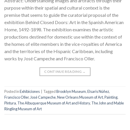
Abstract: Understanding images and artifacts through their
purpose within their spatial and cultural context is the
premise that seems to guide the curatorial proposal of the
exhibition Behind Closed Doors: Art in the Spanish American
Home, 1492-1898. The exhibition examines the artistic
productions destined for domestic use within the context of
the homes of elite members in the vice-royalties of America
and the territories of the Hispanic Caribbean, including
works by José Campeche and Francisco Oller.
CONTINUE READING
→
Posted in
Exhibiciones
|
Tagged
Brooklyn Museum
,
Elsaris Núñez
,
Francisco Oller
,
José Campeche
,
New Orleans Museum of Art
,
Painting
,
Pintura
,
The Albuquerque Museum of Art and History
,
The John and Mable
Ringling Museum of Art