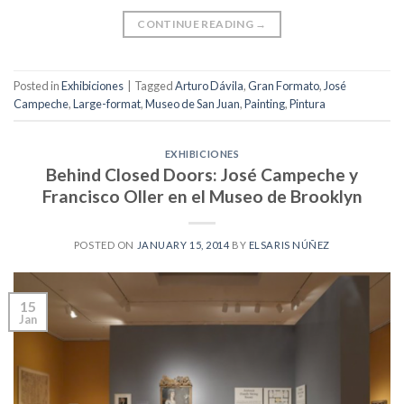
CONTINUE READING
→
Posted in
Exhibiciones
|
Tagged
Arturo Dávila
,
Gran Formato
,
José
Campeche
,
Large-format
,
Museo de San Juan
,
Painting
,
Pintura
EXHIBICIONES
Behind Closed Doors: José Campeche y
Francisco Oller en el Museo de Brooklyn
POSTED ON
JANUARY 15, 2014
BY
ELSARIS NÚÑEZ
15
Jan