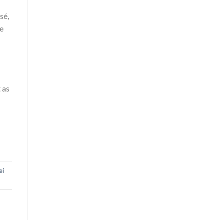
sé,
fe
 as
ei