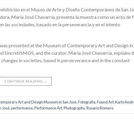
exhibición en el Museo de Arte y Diseño Contemporáneo de San Jo
dora, María José Chavarría, presenta la muestra como un acto de 
n las sociedades, basado en la perseverancia y en el intento
k was presented at the Museum of Contemporary Art and Design in
ed SincretISMOS, and the curator, María José Chavarría, explains it
nd changes in societies, based in perserverance and in the constant
CONTINUE READING
→
emporary Art and Design Museum in San José
,
Fotografía
,
Found Art
,
Karlo Andr
n José
,
performance
,
Performance Art
,
Photography
,
Rosario Romero