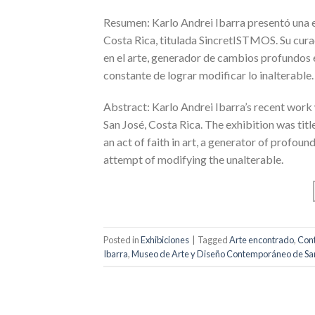
Resumen: Karlo Andrei Ibarra presentó una 
Costa Rica, titulada SincretISTMOS. Su cura
en el arte, generador de cambios profundos e
constante de lograr modificar lo inalterable.
Abstract: Karlo Andrei Ibarra’s recent wor
San José, Costa Rica. The exhibition was titl
an act of faith in art, a generator of profou
attempt of modifying the unalterable.
Posted in
Exhibiciones
|
Tagged
Arte encontrado
,
Cont
Ibarra
,
Museo de Arte y Diseño Contemporáneo de Sa