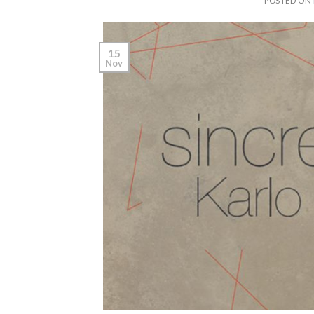
POSTED ON
15
Nov