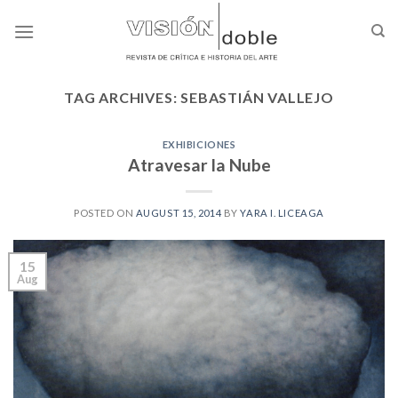
Skip
to
content
TAG ARCHIVES:
SEBASTIÁN VALLEJO
EXHIBICIONES
Atravesar la Nube
POSTED ON
AUGUST 15, 2014
BY
YARA I. LICEAGA
15
Aug