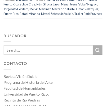
Puerto Rico
,
Bobby Cruz
,
Iván Girona
,
Jason Mena
,
Jesús “Bubu” Negrón
,
Jorge Rito Cordero
,
Melvin Martínez
,
Mercado del arte
,
Omar Velázquez
,
Puerto Rico
,
Rafael Miranda-Mattei
,
Sebastián Vallejo
,
Trailer Park Proyects
BUSCADOR
CONTACTO
Revista Visión Doble
Programa de Historia del Arte
Facultad de Humanidades
Universidad de Puerto Rico,
Recinto de Río Piedras
787-764-0000, Ext.89607