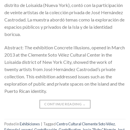
distrito de Loisaida (Nueva York), contó con la participación
de veinte artistas de la colección privada de José Hernández
Castrodad. La muestra abordó temas como la exploración de
espacios públicos y privados de la Isla y de la identidad
boricua.
Abstract: The exhibition Concrete Illusions, opened in March
2013 at the Clemente Soto Vélez Cultural Center in the
Loisaida district of New York City, showed the work of
twenty artists from José Hernández Castrodad’s private
collection. This exhibition addressed issues such as the
exploration of public and private spaces on the island and the
Puerto Rican identity.
CONTINUE READING
→
Posted in
Exhibiciones
|
Tagged
Centro Cultural Clemente Soto Vélez
,
Edgardo Larregui
,
Gentrificación
,
Gentrification
,
Jesús “Bubu” Negrón
,
José