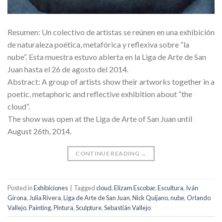
Resumen: Un colectivo de artistas se reúnen en una exhibición
de naturaleza poética, metafórica y reflexiva sobre “la
nube”. Esta muestra estuvo abierta en la Liga de Arte de San
Juan hasta el 26 de agosto del 2014.
Abstract: A group of artists show their artworks together in a
poetic, metaphoric and reflective exhibition about “the
cloud”.
The show was open at the Liga de Arte of San Juan until
August 26th, 2014.
CONTINUE READING
→
Posted in
Exhibiciones
|
Tagged
cloud
,
Elizam Escobar
,
Escultura
,
Iván
Girona
,
Julia Rivera
,
Liga de Arte de San Juan
,
Nick Quijano
,
nube
,
Orlando
Vallejo
,
Painting
,
Pintura
,
Sculpture
,
Sebastián Vallejo