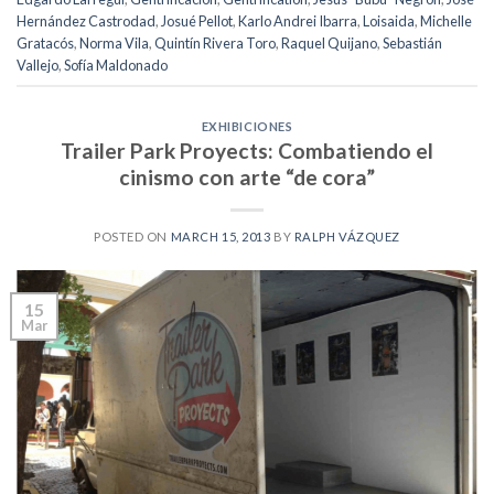
Hernández Castrodad
,
Josué Pellot
,
Karlo Andrei Ibarra
,
Loisaida
,
Michelle
Gratacós
,
Norma Vila
,
Quintín Rivera Toro
,
Raquel Quijano
,
Sebastián
Vallejo
,
Sofía Maldonado
EXHIBICIONES
Trailer Park Proyects: Combatiendo el
cinismo con arte “de cora”
POSTED ON
MARCH 15, 2013
BY
RALPH VÁZQUEZ
15
Mar