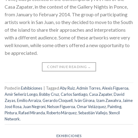
Casa Zapater, in the context of the Gallery Nights in Ponce,
from January to February 2014. The group of participating
artists work in San Juan, so they decided to move to the South
of the island to share their approaches and interpretations
with a different audience. Some of these artworks were very
well known, while some others offered a new opportunity to
be appreciated.
CONTINUE READING
→
Posted in
Exhibiciones
|
Tagged
Aby Ruiz
,
Admín Torres
,
Alexis Figueroa
,
Amir Señeriz Longo
,
Bobby Cruz
,
Carlos Santiago
,
Casa Zapater
,
David
Zayas
,
Emilio Arraiza
,
Gerardo Cloquell
,
Iván Girona
,
Izam Zawahra
,
Jaime
José Rosa
,
Juan Negroni
,
Nelson Figueroa
,
Omar Velázquez
,
Painting
,
Pintura
,
Rafael Miranda
,
Roberto Márquez
,
Sebastián Vallejo
,
Stencil
Network.
EXHIBICIONES