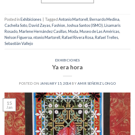
Posted in
Exhibiciones
|
Tagged
Antonio Martorell
,
Bernardo Medina
,
Cacheila Soto
,
David Zayas
,
Fashion
,
Joshua Santos (ISMO)
,
Lisamaris
Rosado
,
Marlene Hernández Casillas
,
Moda
,
Museo de Las Américas
,
Nelson Figueroa
,
ntonio Martorell
,
Rafael Rivera Rosa
,
Rafael Trelles
,
Sebastián Vallejo
EXHIBICIONES
Ya era hora
POSTED ON
JANUARY 15, 2014
BY
AMIR SEÑERIZ LONGO
15
Jan