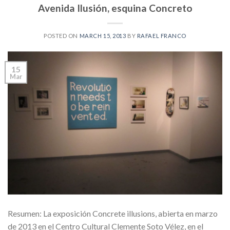
Avenida Ilusión, esquina Concreto
POSTED ON
MARCH 15, 2013
BY
RAFAEL FRANCO
15
Mar
Resumen: La exposición Concrete illusions, abierta en marzo
de 2013 en el Centro Cultural Clemente Soto Vélez, en el