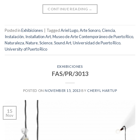
CONTINUE READING
→
Posted in
Exhibiciones
|
Tagged
Ariel Lugo
,
Arte Sonoro
,
Ciencia
,
Instalación
,
Installation Art
,
Museo de Arte Contemporáneo de Puerto Rico
,
Naturaleza
,
Nature
,
Science
,
Sound Art
,
Universidad de Puerto Rico
,
University of Puerto Rico
EXHIBICIONES
FAS/PR/3013
POSTED ON
NOVEMBER 15, 2013
BY
CHERYL HARTUP
15
Nov