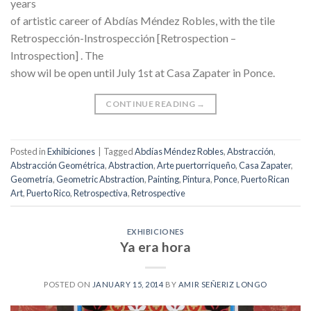
years
of artistic career of Abdías Méndez Robles, with the tile
Retrospección-Instrospección [Retrospection –
Introspection] . The
show wil be open until July 1st at Casa Zapater in Ponce.
CONTINUE READING
→
Posted in
Exhibiciones
|
Tagged
Abdías Méndez Robles
,
Abstracción
,
Abstracción Geométrica
,
Abstraction
,
Arte puertorriqueño
,
Casa Zapater
,
Geometría
,
Geometric Abstraction
,
Painting
,
Pintura
,
Ponce
,
Puerto Rican
Art
,
Puerto Rico
,
Retrospectiva
,
Retrospective
EXHIBICIONES
Ya era hora
POSTED ON
JANUARY 15, 2014
BY
AMIR SEÑERIZ LONGO