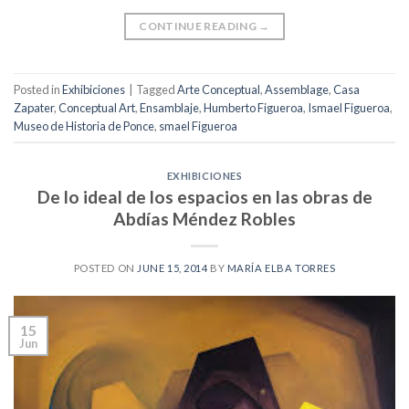
CONTINUE READING
→
Posted in
Exhibiciones
|
Tagged
Arte Conceptual
,
Assemblage
,
Casa
Zapater
,
Conceptual Art
,
Ensamblaje
,
Humberto Figueroa
,
Ismael Figueroa
,
Museo de Historia de Ponce
,
smael Figueroa
EXHIBICIONES
De lo ideal de los espacios en las obras de
Abdías Méndez Robles
POSTED ON
JUNE 15, 2014
BY
MARÍA ELBA TORRES
15
Jun