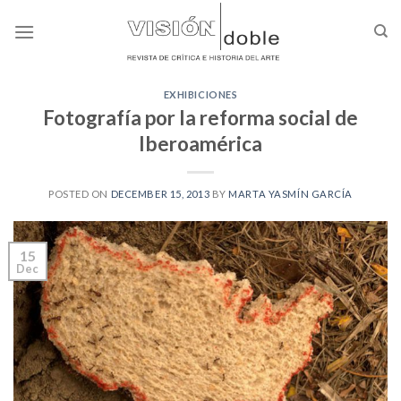
Skip
to
content
EXHIBICIONES
Fotografía por la reforma social de
Iberoamérica
POSTED ON
DECEMBER 15, 2013
BY
MARTA YASMÍN GARCÍA
15
Dec