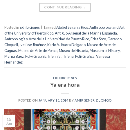
CONTINUE READING
→
Posted in
Exhibiciones
|
Tagged
Abdiel Segarra Ríos
,
Anthropology and Art
of the University of Puerto Rico
,
Antiguo Arsenal de la Marina Española
,
Antropología y Arte de la Universidad de Puerto Rico
,
Edra Soto
,
Gerardo
Cloquell
,
Ivelisse Jiménez
,
Karlo A. Ibarra Delgado
,
Museo de Arte de
Caguas
,
Museo de Arte de Ponce
,
Museo de Historia
,
Museum of History
,
Myrna Báez
,
Poly/Graphic Triennial
,
Trienal Poli/Gráfica
,
Vanessa
Hernández
EXHIBICIONES
Ya era hora
POSTED ON
JANUARY 15, 2014
BY
AMIR SEÑERIZ LONGO
15
Jan