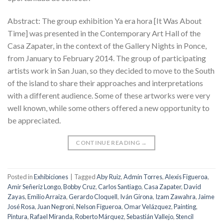
Abstract: The group exhibition Ya era hora [It Was About
Time] was presented in the Contemporary Art Hall of the
Casa Zapater, in the context of the Gallery Nights in Ponce,
from January to February 2014. The group of participating
artists work in San Juan, so they decided to move to the South
of the island to share their approaches and interpretations
with a different audience. Some of these artworks were very
well known, while some others offered a new opportunity to
be appreciated.
CONTINUE READING
→
Posted in
Exhibiciones
|
Tagged
Aby Ruiz
,
Admín Torres
,
Alexis Figueroa
,
Amir Señeriz Longo
,
Bobby Cruz
,
Carlos Santiago
,
Casa Zapater
,
David
Zayas
,
Emilio Arraiza
,
Gerardo Cloquell
,
Iván Girona
,
Izam Zawahra
,
Jaime
José Rosa
,
Juan Negroni
,
Nelson Figueroa
,
Omar Velázquez
,
Painting
,
Pintura
,
Rafael Miranda
,
Roberto Márquez
,
Sebastián Vallejo
,
Stencil