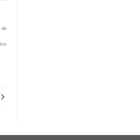
a de
gico