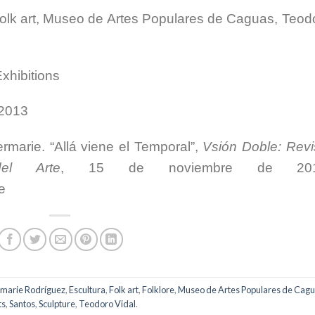
olk art, Museo de Artes Populares de Caguas, Teod
xhibitions
 2013
rmarie. “Allá viene el Temporal”,
Vsión Doble: Revi
el Arte
, 15 de noviembre de 201
e
marie Rodríguez
,
Escultura
,
Folk art
,
Folklore
,
Museo de Artes Populares de Cag
ts
,
Santos
,
Sculpture
,
Teodoro Vidal
.