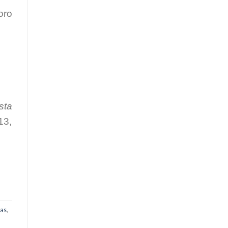
oro
sta
3,
uas
,