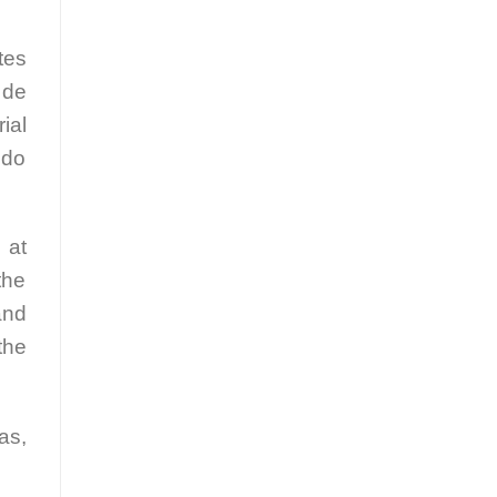
tes
 de
ial
ndo
 at
the
and
the
as,