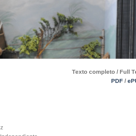
Texto completo / Full T
PDF
/
eP
ez