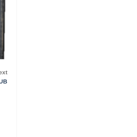
ext
UB