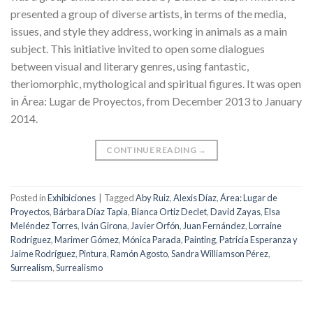
presented a group of diverse artists, in terms of the media,
issues, and style they address, working in animals as a main
subject. This initiative invited to open some dialogues
between visual and literary genres, using fantastic,
theriomorphic, mythological and spiritual figures. It was open
in Área: Lugar de Proyectos, from December 2013 to January
2014.
CONTINUE READING
→
Posted in
Exhibiciones
|
Tagged
Aby Ruiz
,
Alexis Díaz
,
Área: Lugar de
Proyectos
,
Bárbara Díaz Tapia
,
Bianca Ortiz Declet
,
David Zayas
,
Elsa
Meléndez Torres
,
Iván Girona
,
Javier Orfón
,
Juan Fernández
,
Lorraine
Rodríguez
,
Marimer Gómez
,
Mónica Parada
,
Painting
,
Patricia Esperanza y
Jaime Rodríguez
,
Pintura
,
Ramón Agosto
,
Sandra Williamson Pérez
,
Surrealism
,
Surrealismo