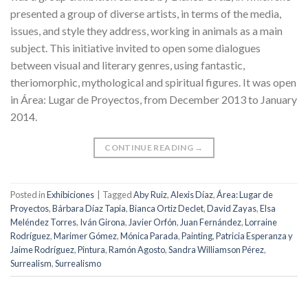
presented a group of diverse artists, in terms of the media,
issues, and style they address, working in animals as a main
subject. This initiative invited to open some dialogues
between visual and literary genres, using fantastic,
theriomorphic, mythological and spiritual figures. It was open
in Área: Lugar de Proyectos, from December 2013 to January
2014.
CONTINUE READING
→
Posted in
Exhibiciones
|
Tagged
Aby Ruiz
,
Alexis Díaz
,
Área: Lugar de
Proyectos
,
Bárbara Díaz Tapia
,
Bianca Ortiz Declet
,
David Zayas
,
Elsa
Meléndez Torres
,
Iván Girona
,
Javier Orfón
,
Juan Fernández
,
Lorraine
Rodríguez
,
Marimer Gómez
,
Mónica Parada
,
Painting
,
Patricia Esperanza y
Jaime Rodríguez
,
Pintura
,
Ramón Agosto
,
Sandra Williamson Pérez
,
Surrealism
,
Surrealismo