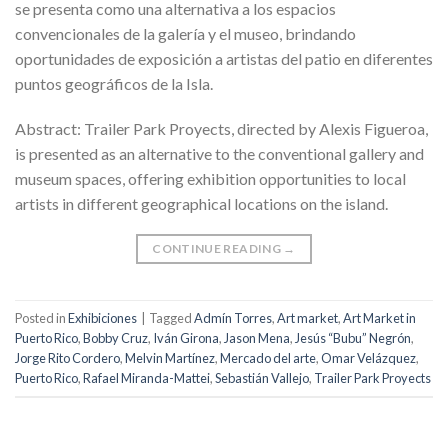
se presenta como una alternativa a los espacios
convencionales de la galería y el museo, brindando
oportunidades de exposición a artistas del patio en diferentes
puntos geográficos de la Isla.
Abstract: Trailer Park Proyects, directed by Alexis Figueroa,
is presented as an alternative to the conventional gallery and
museum spaces, offering exhibition opportunities to local
artists in different geographical locations on the island.
CONTINUE READING
→
Posted in
Exhibiciones
|
Tagged
Admín Torres
,
Art market
,
Art Market in
Puerto Rico
,
Bobby Cruz
,
Iván Girona
,
Jason Mena
,
Jesús “Bubu” Negrón
,
Jorge Rito Cordero
,
Melvin Martínez
,
Mercado del arte
,
Omar Velázquez
,
Puerto Rico
,
Rafael Miranda-Mattei
,
Sebastián Vallejo
,
Trailer Park Proyects