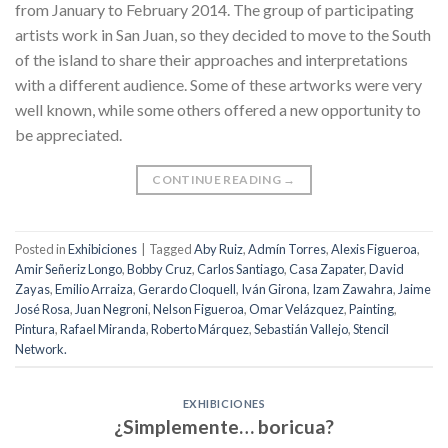
from January to February 2014. The group of participating
artists work in San Juan, so they decided to move to the South
of the island to share their approaches and interpretations
with a different audience. Some of these artworks were very
well known, while some others offered a new opportunity to
be appreciated.
CONTINUE READING
→
Posted in
Exhibiciones
|
Tagged
Aby Ruiz
,
Admín Torres
,
Alexis Figueroa
,
Amir Señeriz Longo
,
Bobby Cruz
,
Carlos Santiago
,
Casa Zapater
,
David
Zayas
,
Emilio Arraiza
,
Gerardo Cloquell
,
Iván Girona
,
Izam Zawahra
,
Jaime
José Rosa
,
Juan Negroni
,
Nelson Figueroa
,
Omar Velázquez
,
Painting
,
Pintura
,
Rafael Miranda
,
Roberto Márquez
,
Sebastián Vallejo
,
Stencil
Network.
EXHIBICIONES
¿Simplemente… boricua?