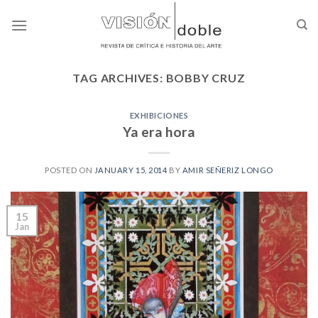
Skip
to
content
TAG ARCHIVES:
BOBBY CRUZ
EXHIBICIONES
Ya era hora
POSTED ON
JANUARY 15, 2014
BY
AMIR SEÑERIZ LONGO
15
Jan