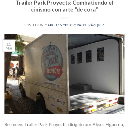
Trailer Park Proyects: Combatiendo el
cinismo con arte “de cora”
POSTED ON
MARCH 15, 2013
BY
RALPH VÁZQUEZ
15
Mar
Resumen: Trailer Park Proyects, dirigido por Alexis Figueroa,