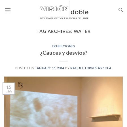
Skip
to
content
TAG ARCHIVES:
WATER
EXHIBICIONES
¿Cauces y desvíos?
POSTED ON
JANUARY 15, 2014
BY
RAQUEL TORRES ARZOLA
15
Jan