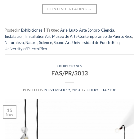
CONTINUE READING
→
Posted in
Exhibiciones
|
Tagged
Ariel Lugo
,
Arte Sonoro
,
Ciencia
,
Instalación
,
Installation Art
,
Museo de Arte Contemporáneo de Puerto Rico
,
Naturaleza
,
Nature
,
Science
,
Sound Art
,
Universidad de Puerto Rico
,
University of Puerto Rico
EXHIBICIONES
FAS/PR/3013
POSTED ON
NOVEMBER 15, 2013
BY
CHERYL HARTUP
15
Nov