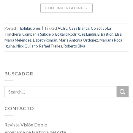
CONTINUE READING
→
Posted in
Exhibiciones
|
Tagged
ACIrc
,
Casa Blanca
,
Colectivo La
Trinchera
,
Compañía Subcielo
,
Edgard Rodríguez Luiggi
,
El Bastión
,
Elsa
María Meléndez
,
Lizbeth Román
,
María Antonia Ordoñez
,
Mariana Roca
Iguina
,
Nick Quijano
,
Rafael Trelles
,
Roberto Silva
BUSCADOR
CONTACTO
Revista Visión Doble
Programa de Historia del Arte