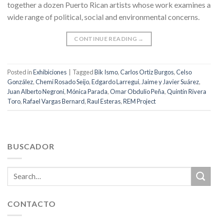
together a dozen Puerto Rican artists whose work examines a
wide range of political, social and environmental concerns.
CONTINUE READING
→
Posted in
Exhibiciones
|
Tagged
Bik Ismo
,
Carlos Ortiz Burgos
,
Celso
González
,
Chemi Rosado Seijo
,
Edgardo Larregui
,
Jaime y Javier Suárez
,
Juan Alberto Negroni
,
Mónica Parada
,
Omar Obdulio Peña
,
Quintín Rivera
Toro
,
Rafael Vargas Bernard
,
Raul Esteras
,
REM Project
BUSCADOR
CONTACTO