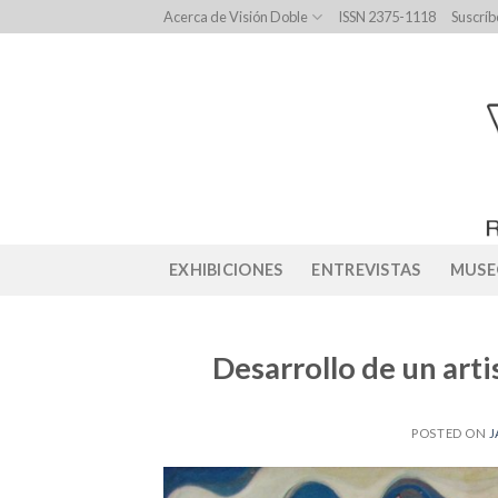
Skip
Acerca de Visión Doble
ISSN 2375-1118
Suscríb
to
content
EXHIBICIONES
ENTREVISTAS
MUSE
Desarrollo de un art
POSTED ON
J