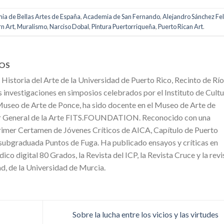
a de Bellas Artes de España
,
Academia de San Fernando
,
Alejandro Sánchez Fel
n Art
,
Muralismo
,
Narciso Dobal
,
Pintura Puertorriqueña
,
Puerto Rican Art
.
OS
istoria del Arte de la Universidad de Puerto Rico, Recinto de Río
 investigaciones en simposios celebrados por el Instituto de Cult
Museo de Arte de Ponce, ha sido docente en el Museo de Arte de
r General de la Arte FITS.FOUNDATION. Reconocido con una
primer Certamen de Jóvenes Críticos de AICA, Capítulo de Puerto
 subgraduada Puntos de Fuga. Ha publicado ensayos y críticas en
co digital 80 Grados, la Revista del ICP, la Revista Cruce y la revi
ad, de la Universidad de Murcia.
Sobre la lucha entre los vicios y las virtudes