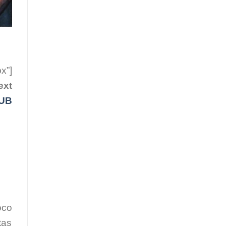
x”]
ext
UB
oco
tas