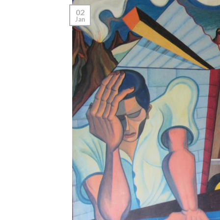
02
Jan