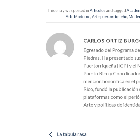
This entry was posted in
Artículos
and tagged
Academi
Arte Moderno
,
Arte puertorriqueño
,
Moder
CARLOS ORTIZ BURG
Egresado del Programa de H
Piedras. Ha presentado sus
Puertorriqueña (ICP) y el 
Puerto Rico y Coordinado
mención honorífica en el 
Rico, fundó la publicación
plataformas como el periódi
Arte y políticas de identid
La tabula rasa