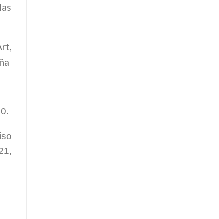
las
rt,
aña
0.
iso
21,