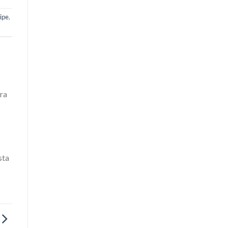
ipe
,
ura
sta