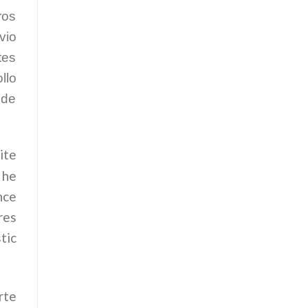
ros
vio
tes
llo
 de
ite
 he
nce
res
tic
rte