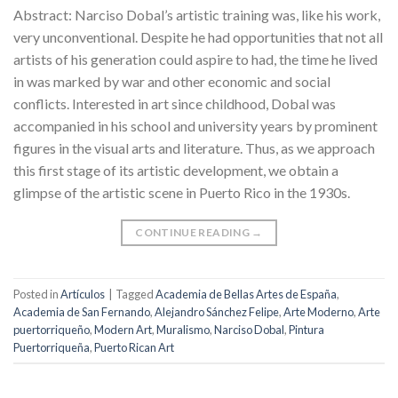
Abstract: Narciso Dobal’s artistic training was, like his work,
very unconventional. Despite he had opportunities that not all
artists of his generation could aspire to had, the time he lived
in was marked by war and other economic and social
conflicts. Interested in art since childhood, Dobal was
accompanied in his school and university years by prominent
figures in the visual arts and literature. Thus, as we approach
this first stage of its artistic development, we obtain a
glimpse of the artistic scene in Puerto Rico in the 1930s.
CONTINUE READING
→
Posted in
Artículos
|
Tagged
Academia de Bellas Artes de España
,
Academia de San Fernando
,
Alejandro Sánchez Felipe
,
Arte Moderno
,
Arte
puertorriqueño
,
Modern Art
,
Muralismo
,
Narciso Dobal
,
Pintura
Puertorriqueña
,
Puerto Rican Art