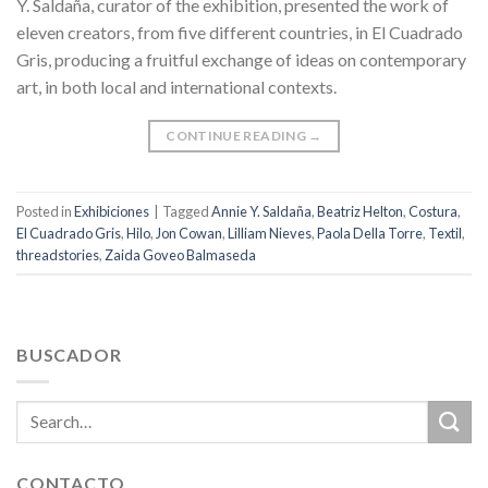
Y. Saldaña, curator of the exhibition, presented the work of
eleven creators, from five different countries, in El Cuadrado
Gris, producing a fruitful exchange of ideas on contemporary
art, in both local and international contexts.
CONTINUE READING
→
Posted in
Exhibiciones
|
Tagged
Annie Y. Saldaña
,
Beatriz Helton
,
Costura
,
El Cuadrado Gris
,
Hilo
,
Jon Cowan
,
Lilliam Nieves
,
Paola Della Torre
,
Textil
,
threadstories
,
Zaida Goveo Balmaseda
BUSCADOR
CONTACTO