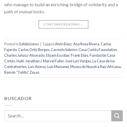
who manage to build an enriching bridge of solidarity and a
path of mutual looks.
CONTINUE READING
→
Posted in
Exhibiciones
|
Tagged
Alvin Báez
,
Ana Rosa Rivera
,
Carlos
Fajardo
,
Carlos Ortiz Burgos
,
Carmelo Sobrino
,
Casa Cortés Foundation
,
Charles Juhasz-Alvarado
,
Elizam Escobar
,
Frank Elías
,
Fundación Casa
Cortés
,
Haití
,
Jonathan J. Marvel Fuller
,
José Luis Vargas
,
La Casa de los
Contrafuertes
,
Luis Alonso
,
Luis Maisonet
,
Museo de Nuestra Raiz Africana
,
Ramón “Toñito” Zayas
BUSCADOR