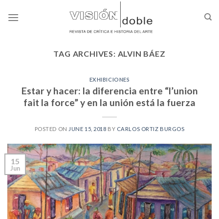
Skip
to
content
TAG ARCHIVES:
ALVIN BÁEZ
EXHIBICIONES
Estar y hacer: la diferencia entre “l’union
fait la force” y en la unión está la fuerza
POSTED ON
JUNE 15, 2018
BY
CARLOS ORTIZ BURGOS
15
Jun