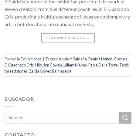
Y. Saldaña, curator of the exhibition, presented the work of
eleven creators, from five different countries, in El Cuadrado
Gris, producing a fruitful exchange of ideas on contemporary
art, in both local and international contexts.
CONTINUE READING
→
Posted in
Exhibiciones
|
Tagged
Annie Y. Saldaña
,
Beatriz Helton
,
Costura
,
El Cuadrado Gris
,
Hilo
,
Jon Cowan
,
Lilliam Nieves
,
Paola Della Torre
,
Textil
,
threadstories
,
Zaida Goveo Balmaseda
BUSCADOR
CONTACTO