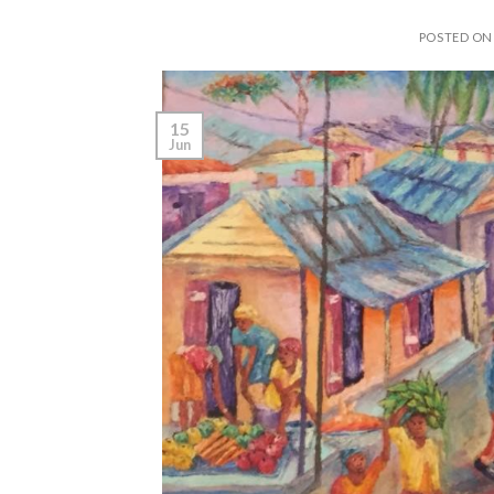
POSTED O
15
Jun