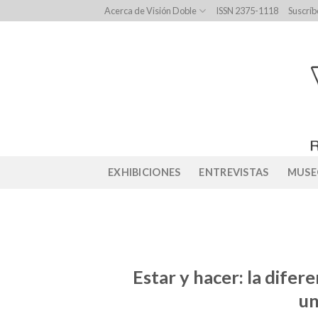
Skip
Acerca de Visión Doble
ISSN 2375-1118
Suscríb
to
content
EXHIBICIONES
ENTREVISTAS
MUSE
Estar y hacer: la difere
un